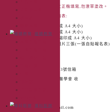
理監事會
1. 申請表請填寫完整並以中文正楷填寫,勿潦草塗改。
功能委員會
2. 請準備附繳下列證件、申請表:
秘書處
聯絡本會
畢業證書影本一份(縮印成 A4 大小)
醫師證書影本一份(縮印成 A4 大小)
繼續教育
麻醉專科證書影本一份(縮印成 A4 大小)
本會學術活動
最近三個月內半身二吋相片三張(一張自貼報名表)
其他學術活動
展延申請書
線上積分申請
3. 郵寄至
活動花絮
70099台南中正路郵局第13號信箱
年會
臺灣心臟胸腔暨血管麻醉醫學會 收
課程影片
4. 聯絡資訊
超音波教學影片
外部連結
聯絡電話:06-2525047
專科甄選
電子信箱:tscvaanes@gmail.com